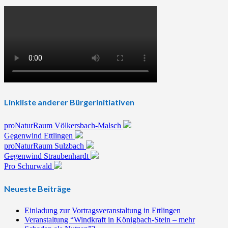
Linkliste anderer Bürgerinitiativen
proNaturRaum Völkersbach-Malsch
Gegenwind Ettlingen
proNaturRaum Sulzbach
Gegenwind Straubenhardt
Pro Schurwald
Neueste Beiträge
Einladung zur Vortragsveranstaltung in Ettlingen
Veranstaltung “Windkraft in Königbach-Stein – mehr