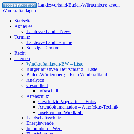
Landesverband-Baden-Württemberg gegen
Toggle navigation
Windkraftanlagen
Startseite
Aktuelles
Landesverband – News
Termine
Landesverband Termine
Sonstige Termine
Recht
Themen
Windkraftanlagen-BW – Liste
Bürgerinitiativen-Deutschland – Liste
Baden-Württemberg – Kein Windkraftland
Analysen
Gesundheit
Infraschall
Artenschutz
Geschützte Vogelarten – Fotos
Artendokumentation – Autofokus-Technik
Insekten und Windkraft
Landschaftsschutz
Energiewende
Immobilien – Wert
Flugsicherung