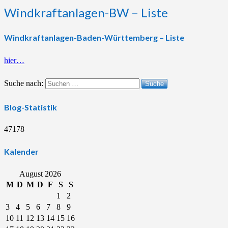
Windkraftanlagen-BW – Liste
Windkraftanlagen-Baden-Württemberg – Liste
hier…
Suche nach:
Suche
Blog-Statistik
47178
Kalender
August 2026
M
D
M
D
F
S
S
1
2
3
4
5
6
7
8
9
10
11
12
13
14
15
16