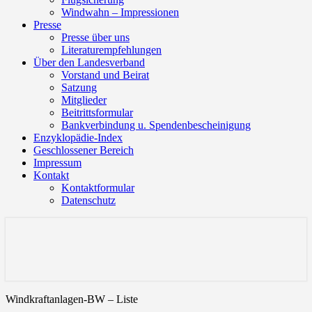
Windwahn – Impressionen
Presse
Presse über uns
Literaturempfehlungen
Über den Landesverband
Vorstand und Beirat
Satzung
Mitglieder
Beitrittsformular
Bankverbindung u. Spendenbescheinigung
Enzyklopädie-Index
Geschlossener Bereich
Impressum
Kontakt
Kontaktformular
Datenschutz
Landesverband-Baden-
Württemberg gegen
Windkraftanlagen
Windkraftanlagen-BW – Liste