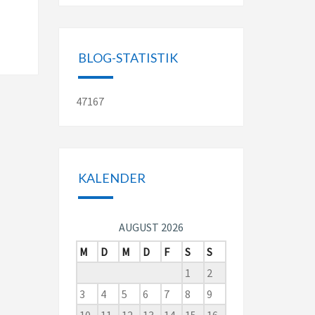
KRAFTANL
BLOG-STATISTIK
47167
KALENDER
AUGUST 2026
M
D
M
D
F
S
S
1
2
3
4
5
6
7
8
9