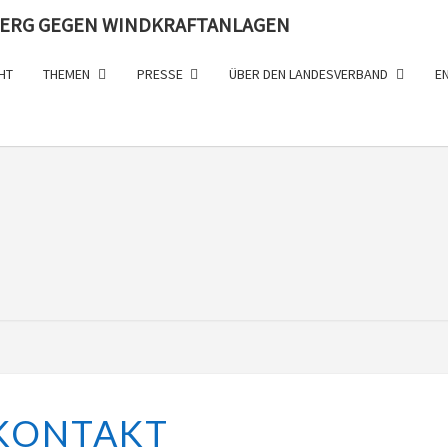
ERG GEGEN WINDKRAFTANLAGEN
HT
THEMEN
PRESSE
ÜBER DEN LANDESVERBAND
E
LAN
W
K
KONTAKT
O