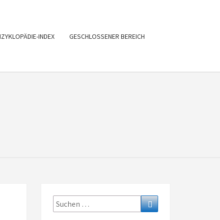
NZYKLOPÄDIE-INDEX
GESCHLOSSENER BEREICH
DESVERBA
BADEN-
ÜRTTEMBER
GEGEN
Suche
Suche
nach: