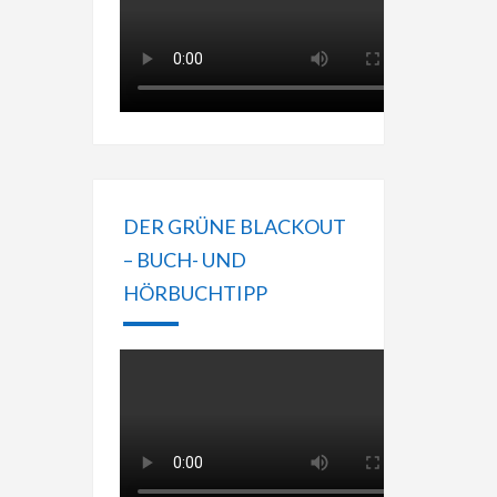
DER GRÜNE BLACKOUT
– BUCH- UND
HÖRBUCHTIPP