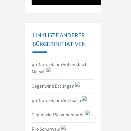
LINKLISTE ANDERER
BÜRGERINITIATIVEN
proNaturRaum Völkersbach-
Malsch
Gegenwind Ettlingen
proNaturRaum Sulzbach
Gegenwind Straubenhardt
Pro Schurwald