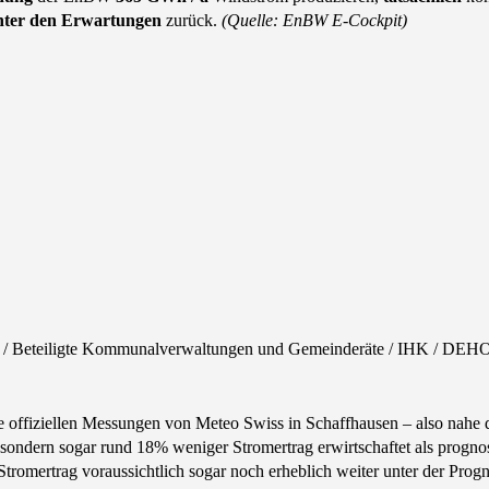
nter den Erwartungen
zurück.
(Quelle: EnBW E-Cockpit)
KN / Beteiligte Kommunalverwaltungen und Gemeinderäte / IHK / DEH
e offiziellen Messungen von Meteo Swiss in Schaffhausen – also nahe
sondern sogar rund 18% weniger Stromertrag erwirtschaftet als prognos
romertrag voraussichtlich sogar noch erheblich weiter unter der Progn