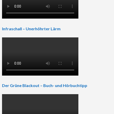
Infraschall – Unerhöhrter Lärm
Der Grüne Blackout – Buch- und Hörbuchtipp