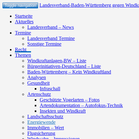
Landesverband-Baden-Württemberg gegen Windkr
Toggle navigation
Startseite
Aktuelles
Landesverband – News
Termine
Landesverband Termine
Sonstige Termine
Recht
Themen
Windkraftanlagen-BW – Liste
Bürgerinitiativen-Deutschland – Liste
Baden-Württemberg – Kein Windkraftland
Analysen
Gesundheit
Infraschall
Artenschutz
Geschützte Vogelarten – Fotos
Artendokumentation – Autofokus-Technik
Insekten und Windkraft
Landschaftsschutz
Energiewende
Immobilien – Wert
Flugsicherung
Windwahn – Impressionen