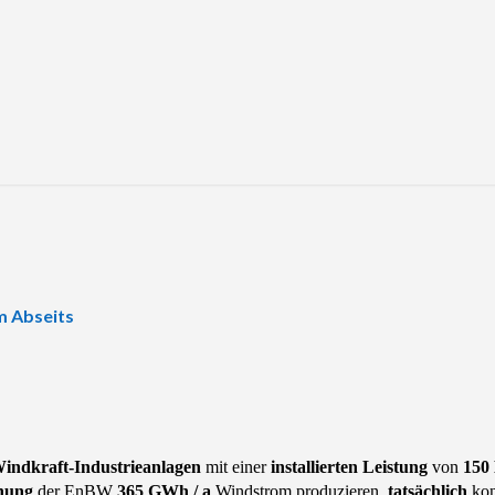
m Abseits
Windkraft-Industrieanlagen
mit einer
installierten Leistung
von
15
nung
der EnBW
365 GWh / a
Windstrom produzieren,
tatsächlich
kon