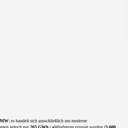
0 MW
; es handelt sich ausschließlich um moderne
nten jedoch nur
265 GWh / a
Windstrom erzeugt werden (
5.600