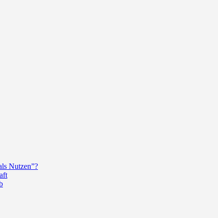
als Nutzen”?
aft
b