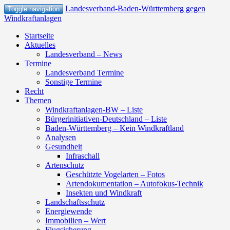
Landesverband-Baden-Württemberg gegen
Toggle navigation
Windkraftanlagen
Startseite
Aktuelles
Landesverband – News
Termine
Landesverband Termine
Sonstige Termine
Recht
Themen
Windkraftanlagen-BW – Liste
Bürgerinitiativen-Deutschland – Liste
Baden-Württemberg – Kein Windkraftland
Analysen
Gesundheit
Infraschall
Artenschutz
Geschützte Vogelarten – Fotos
Artendokumentation – Autofokus-Technik
Insekten und Windkraft
Landschaftsschutz
Energiewende
Immobilien – Wert
Flugsicherung