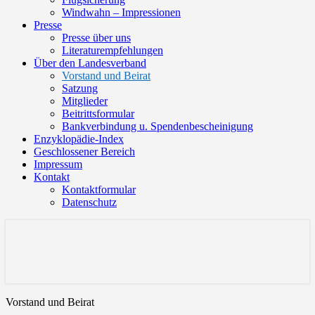
Windwahn – Impressionen
Presse
Presse über uns
Literaturempfehlungen
Über den Landesverband
Vorstand und Beirat
Satzung
Mitglieder
Beitrittsformular
Bankverbindung u. Spendenbescheinigung
Enzyklopädie-Index
Geschlossener Bereich
Impressum
Kontakt
Kontaktformular
Datenschutz
Landesverband-Baden-
Württemberg gegen
Windkraftanlagen
Vorstand und Beirat